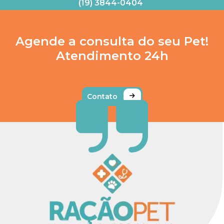
(19) 3844-0404
Agende a consulta do seu Pet!
Atendimento 24h
Contato