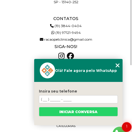
SP - 13140-252
CONTATOS
(19) 3844-0404
(19) 97121-9494
racaopetclinica@gmail.com
SIGA-NOS!
Olá! Fale agora pelo WhatsApp
MENU
HOME
QUEM SOMOS
Insira seu telefone
SERVIÇOS
NOTÍCIAS
PRODUTOS
INICIAR CONVERSA
CONTATO
1
CATEGORIAS