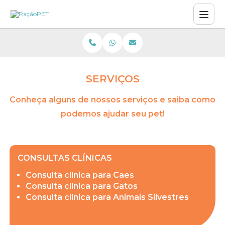
SERVIÇOS
Conheça alguns de nossos serviços e saiba como
podemos ajudar seu pet!
CONSULTAS CLÍNICAS
Consulta clínica para Cães
Consulta clínica para Gatos
Consulta clínica para Animais Silvestres