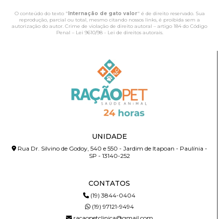
O conteúdo do texto "
Internação de gato valor
" é de direito reservado. Sua
reprodução, parcial ou total, mesmo citando nossos links, é proibida sem a
autorização do autor. Crime de violação de direito autoral – artigo 184 do Código
Penal –
Lei 9610/98 - Lei de direitos autorais
.
UNIDADE
Rua Dr. Silvino de Godoy, 540 e 550 - Jardim de Itapoan - Paulínia -
SP - 13140-252
CONTATOS
(19) 3844-0404
(19) 97121-9494
racaopetclinica@gmail.com