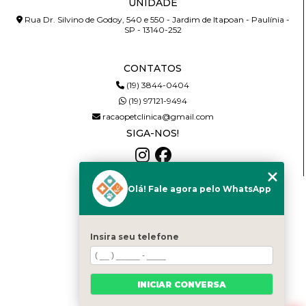
UNIDADE
Rua Dr. Silvino de Godoy, 540 e 550 - Jardim de Itapoan - Paulínia -
SP - 13140-252
CONTATOS
(19) 3844-0404
(19) 97121-9494
racaopetclinica@gmail.com
SIGA-NOS!
Olá! Fale agora pelo WhatsApp
MENU
HOME
QUEM SOMOS
Insira seu telefone
SERVIÇOS
NOTÍCIAS
PRODUTOS
INICIAR CONVERSA
CONTATO