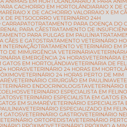
ARA ANIMAIS EM HORTOLÂNDIA
RAIO X PARA ANI
X PARA CACHORRO EM HORTOLÂNDIA
RAIO X D
MARÉ
RAIO X DE CACHORRO VALOR
RAIO X EM C
O X DE PET
SOCORRO VETERINÁRIO 24H
O CARRAPATO
TRATAMENTO PARA DOENÇA DO C
 RENAL PARA CÃES
TRATAMENTO DE INSUFICIÊN
ATAMENTO PARA PULGAS EM PAULÍNIA
TRATAME
A CÃES E GATOS
TRATAMENTO VETERINÁRIO HO
M INTERNAÇÃO
TRATAMENTO VETERINÁRIO EM P
RTO DE MIM
URGÊNCIA VETERINÁRIA
VETERINÁRI
ERINÁRIA EMERGÊNCIA 24 HORAS
VETERINÁRIA 
EM GATOS EM HORTOLÂNDIA
VETERINÁRIA DE FE
 24 HORAS
VETERINÁRIO 24 HORAS EM HORTOL
RÓXIMO
VETERINÁRIO 24 HORAS PERTO DE MIM
MARÉ
VETERINÁRIO CIRURGIÃO EM PAULÍNIA
VET
VETERINÁRIO ENDOCRINOLOGISTA
VETERINÁRIO 
 COELHOS
VETERINÁRIO ESPECIALISTA EM FELIN
 GATOS
VETERINÁRIO ESPECIALISTA EM GATOS 
M GATOS EM SUMARÉ
VETERINÁRIO ESPECIALISTA
PAULÍNIA
VETERINÁRIO ESPECIALIZADO EM FELI
EM GATOS
VETERINÁRIO GASTRO
VETERINÁRIO N
VETERINÁRIO ORTOPEDISTA
VETERINÁRIO PERT
ERINÁRIO PRÓXIMO
VETERINÁRIO PRÓXIMO A MI