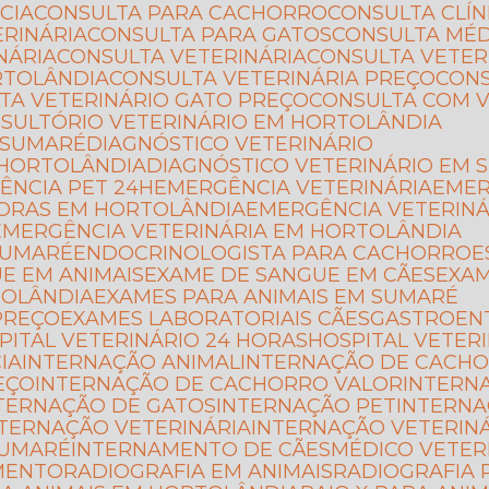
CIA
CONSULTA PARA CACHORRO
CONSULTA CLÍ
ERINÁRIA
CONSULTA PARA GATOS
CONSULTA MÉ
NÁRIA
CONSULTA VETERINÁRIA
CONSULTA VETER
RTOLÂNDIA
CONSULTA VETERINÁRIA PREÇO
CON
LTA VETERINÁRIO GATO PREÇO
CONSULTA COM 
NSULTÓRIO VETERINÁRIO EM HORTOLÂNDIA
 SUMARÉ
DIAGNÓSTICO VETERINÁRIO
 HORTOLÂNDIA
DIAGNÓSTICO VETERINÁRIO EM
ÊNCIA PET 24H
EMERGÊNCIA VETERINÁRIA
EME
HORAS EM HORTOLÂNDIA
EMERGÊNCIA VETERIN
EMERGÊNCIA VETERINÁRIA EM HORTOLÂNDIA
SUMARÉ
ENDOCRINOLOGISTA PARA CACHORRO
UE EM ANIMAIS
EXAME DE SANGUE EM CÃES
EXA
TOLÂNDIA
EXAMES PARA ANIMAIS EM SUMARÉ
PREÇO
EXAMES LABORATORIAIS CÃES
GASTROEN
SPITAL VETERINÁRIO 24 HORAS
HOSPITAL VETER
IA
INTERNAÇÃO ANIMAL
INTERNAÇÃO DE CACH
EÇO
INTERNAÇÃO DE CACHORRO VALOR
INTERN
NTERNAÇÃO DE GATOS
INTERNAÇÃO PET
INTERN
NTERNAÇÃO VETERINÁRIA
INTERNAÇÃO VETERIN
SUMARÉ
INTERNAMENTO DE CÃES
MÉDICO VETE
IMENTO
RADIOGRAFIA EM ANIMAIS
RADIOGRAFIA