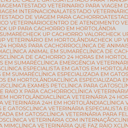
GENS DE CÃES E GATOS
ATESTADO PARA TRANSP
VIAGEM
ATESTADO VETERINARIO PARA VIAGEM D
VIAGEM INTERNACIONAL
ATESTADO VETERINÁRI
ATESTADO DE VIAGEM PARA CACHORRO
ATESTA
ICO VETERINÁRIO
CENTRO DE ATENDIMENTO VE
ECK UP PARA CACHORRO EM HORTOLÂNDIA
 SUMARÉ
CHECK UP CACHORRO VALOR
CHECK U
 UP VETERINÁRIO EM HORTOLÂNDIA
CHECK UP 
CA 24 HORAS PARA CACHORRO
CLÍNICA DE ANIMAI
IA
CLÍNICA ANIMAL EM SUMARÉ
CLÍNICA DE CA
AS
CLÍNICA DE CACHORRO 24 HORAS EM HORTO
AS EM SUMARÉ
CLÍNICA EMERGÊNCIA VETERINÁR
S
CLÍNICA ESPECIALISTA EM GATOS EM HORTOLÂ
OS EM SUMARÉ
CLÍNICA ESPECIALIZADA EM GATO
ATOS EM HORTOLÂNDIA
CLÍNICA ESPECIALIZADA
IS
CLÍNICA EXAMES PET
CLÍNICA PARA GATOS
CL
 DE RAIO X PARA CACHORRO
CLÍNICA VETERINÁR
S EM HORTOLÂNDIA
CLÍNICA VETERINÁRIA 24 H
ICA VETERINÁRIA 24H EM HORTOLÂNDIA
CLÍNIC
S E GATOS
CLÍNICA VETERINÁRIA ESPECIALISTA 
LIZADA EM GATOS
CLÍNICA VETERINÁRIA PARA FE
TOS
CLÍNICA VETERINÁRIA COM INTERNAÇÃO
CLÍ
 A MIM
CLÍNICA VETERINÁRIA QUE FAZ RAIO X
CL