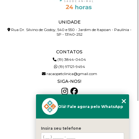
UNIDADE
Rua Dr. Silvino de Godoy, 540 e 550 - Jardim de Itapoan - Paulínia -
SP - 13140-252
CONTATOS
(19) 3844-0404
(19) 97121-9494
racaopetclinica@gmail.com
SIGA-NOS!
Olá! Fale agora pelo WhatsApp
MENU
HOME
QUEM SOMOS
Insira seu telefone
SERVIÇOS