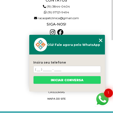
CONTATOS
(19) 3844-0404
(19) 97121-9494
racaopetclinica@gmail.com
SIGA-NOS!
Olá! Fale agora pelo WhatsApp
MENU
HOME
QUEM SOMOS
Insira seu telefone
SERVIÇOS
NOTÍCIAS
PRODUTOS
INICIAR CONVERSA
CONTATO
1
CATEGORIAS
MAPA DO SITE