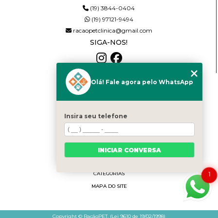
(19) 3844-0404
(19) 97121-9494
racaopetclinica@gmail.com
SIGA-NOS!
Olá! Fale agora pelo WhatsApp
MENU
HOME
QUEM SOMOS
Insira seu telefone
SERVIÇOS
NOTÍCIAS
PRODUTOS
INICIAR CONVERSA
CONTATO
1
CATEGORIAS
MAPA DO SITE
Copyright © RaçãoPET. (Lei 9610 de 19/02/1998)