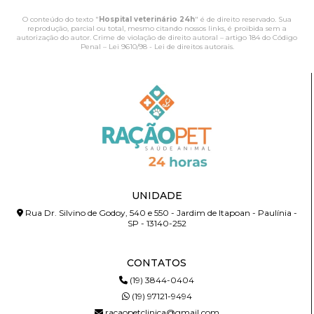
O conteúdo do texto "
Hospital veterinário 24h
" é de direito reservado. Sua
reprodução, parcial ou total, mesmo citando nossos links, é proibida sem a
autorização do autor. Crime de violação de direito autoral – artigo 184 do Código
Penal –
Lei 9610/98 - Lei de direitos autorais
.
UNIDADE
Rua Dr. Silvino de Godoy, 540 e 550 - Jardim de Itapoan - Paulínia -
SP - 13140-252
CONTATOS
(19) 3844-0404
(19) 97121-9494
racaopetclinica@gmail.com