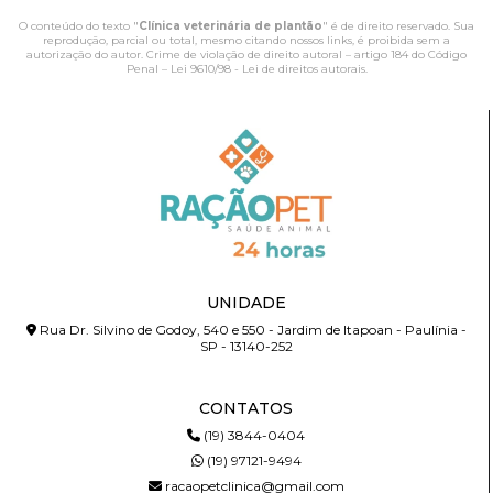
O conteúdo do texto "
Clínica veterinária de plantão
" é de direito reservado. Sua
reprodução, parcial ou total, mesmo citando nossos links, é proibida sem a
autorização do autor. Crime de violação de direito autoral – artigo 184 do Código
Penal –
Lei 9610/98 - Lei de direitos autorais
.
UNIDADE
Rua Dr. Silvino de Godoy, 540 e 550 - Jardim de Itapoan - Paulínia -
SP - 13140-252
CONTATOS
(19) 3844-0404
(19) 97121-9494
racaopetclinica@gmail.com