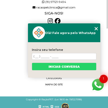
(19) 97121-9494
racaopetclinica@gmail.com
SIGA-NOS!
Olá! Fale agora pelo WhatsApp
MENU
HOME
QUEM SOMOS
Insira seu telefone
SERVIÇOS
NOTÍCIAS
PRODUTOS
INICIAR CONVERSA
CONTATO
1
CATEGORIAS
MAPA DO SITE
Copyright © RaçãoPET. (Lei 9610 de 19/02/1998)
HTML
CSS