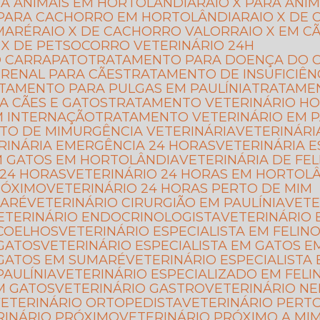
ARA ANIMAIS EM HORTOLÂNDIA
RAIO X PARA ANI
X PARA CACHORRO EM HORTOLÂNDIA
RAIO X D
MARÉ
RAIO X DE CACHORRO VALOR
RAIO X EM C
O X DE PET
SOCORRO VETERINÁRIO 24H
O CARRAPATO
TRATAMENTO PARA DOENÇA DO C
 RENAL PARA CÃES
TRATAMENTO DE INSUFICIÊN
ATAMENTO PARA PULGAS EM PAULÍNIA
TRATAME
A CÃES E GATOS
TRATAMENTO VETERINÁRIO HO
M INTERNAÇÃO
TRATAMENTO VETERINÁRIO EM P
RTO DE MIM
URGÊNCIA VETERINÁRIA
VETERINÁRI
ERINÁRIA EMERGÊNCIA 24 HORAS
VETERINÁRIA 
EM GATOS EM HORTOLÂNDIA
VETERINÁRIA DE FE
 24 HORAS
VETERINÁRIO 24 HORAS EM HORTOL
RÓXIMO
VETERINÁRIO 24 HORAS PERTO DE MIM
MARÉ
VETERINÁRIO CIRURGIÃO EM PAULÍNIA
VET
VETERINÁRIO ENDOCRINOLOGISTA
VETERINÁRIO 
 COELHOS
VETERINÁRIO ESPECIALISTA EM FELIN
 GATOS
VETERINÁRIO ESPECIALISTA EM GATOS 
M GATOS EM SUMARÉ
VETERINÁRIO ESPECIALISTA
PAULÍNIA
VETERINÁRIO ESPECIALIZADO EM FELI
EM GATOS
VETERINÁRIO GASTRO
VETERINÁRIO N
VETERINÁRIO ORTOPEDISTA
VETERINÁRIO PERT
ERINÁRIO PRÓXIMO
VETERINÁRIO PRÓXIMO A MI