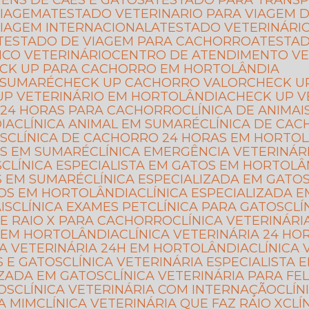
GENS DE CÃES E GATOS
ATESTADO PARA TRANSP
VIAGEM
ATESTADO VETERINARIO PARA VIAGEM D
VIAGEM INTERNACIONAL
ATESTADO VETERINÁRI
ATESTADO DE VIAGEM PARA CACHORRO
ATESTA
ICO VETERINÁRIO
CENTRO DE ATENDIMENTO VE
ECK UP PARA CACHORRO EM HORTOLÂNDIA
 SUMARÉ
CHECK UP CACHORRO VALOR
CHECK U
 UP VETERINÁRIO EM HORTOLÂNDIA
CHECK UP 
CA 24 HORAS PARA CACHORRO
CLÍNICA DE ANIMAI
IA
CLÍNICA ANIMAL EM SUMARÉ
CLÍNICA DE CA
AS
CLÍNICA DE CACHORRO 24 HORAS EM HORTO
AS EM SUMARÉ
CLÍNICA EMERGÊNCIA VETERINÁR
S
CLÍNICA ESPECIALISTA EM GATOS EM HORTOLÂ
OS EM SUMARÉ
CLÍNICA ESPECIALIZADA EM GATO
ATOS EM HORTOLÂNDIA
CLÍNICA ESPECIALIZADA
IS
CLÍNICA EXAMES PET
CLÍNICA PARA GATOS
CL
 DE RAIO X PARA CACHORRO
CLÍNICA VETERINÁR
S EM HORTOLÂNDIA
CLÍNICA VETERINÁRIA 24 H
ICA VETERINÁRIA 24H EM HORTOLÂNDIA
CLÍNIC
S E GATOS
CLÍNICA VETERINÁRIA ESPECIALISTA 
LIZADA EM GATOS
CLÍNICA VETERINÁRIA PARA FE
TOS
CLÍNICA VETERINÁRIA COM INTERNAÇÃO
CLÍ
 A MIM
CLÍNICA VETERINÁRIA QUE FAZ RAIO X
CL