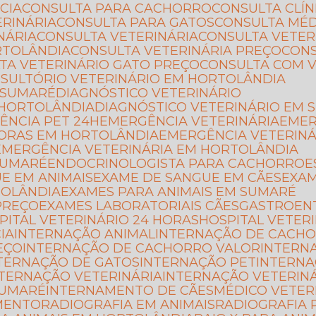
CIA
CONSULTA PARA CACHORRO
CONSULTA CLÍ
ERINÁRIA
CONSULTA PARA GATOS
CONSULTA MÉ
NÁRIA
CONSULTA VETERINÁRIA
CONSULTA VETER
RTOLÂNDIA
CONSULTA VETERINÁRIA PREÇO
CON
LTA VETERINÁRIO GATO PREÇO
CONSULTA COM 
NSULTÓRIO VETERINÁRIO EM HORTOLÂNDIA
 SUMARÉ
DIAGNÓSTICO VETERINÁRIO
 HORTOLÂNDIA
DIAGNÓSTICO VETERINÁRIO EM
ÊNCIA PET 24H
EMERGÊNCIA VETERINÁRIA
EME
HORAS EM HORTOLÂNDIA
EMERGÊNCIA VETERIN
EMERGÊNCIA VETERINÁRIA EM HORTOLÂNDIA
SUMARÉ
ENDOCRINOLOGISTA PARA CACHORRO
UE EM ANIMAIS
EXAME DE SANGUE EM CÃES
EXA
TOLÂNDIA
EXAMES PARA ANIMAIS EM SUMARÉ
PREÇO
EXAMES LABORATORIAIS CÃES
GASTROEN
SPITAL VETERINÁRIO 24 HORAS
HOSPITAL VETER
IA
INTERNAÇÃO ANIMAL
INTERNAÇÃO DE CACH
EÇO
INTERNAÇÃO DE CACHORRO VALOR
INTERN
NTERNAÇÃO DE GATOS
INTERNAÇÃO PET
INTERN
NTERNAÇÃO VETERINÁRIA
INTERNAÇÃO VETERIN
SUMARÉ
INTERNAMENTO DE CÃES
MÉDICO VETE
IMENTO
RADIOGRAFIA EM ANIMAIS
RADIOGRAFIA