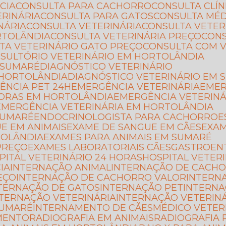
CIA
CONSULTA PARA CACHORRO
CONSULTA CLÍ
ERINÁRIA
CONSULTA PARA GATOS
CONSULTA MÉ
NÁRIA
CONSULTA VETERINÁRIA
CONSULTA VETER
RTOLÂNDIA
CONSULTA VETERINÁRIA PREÇO
CON
LTA VETERINÁRIO GATO PREÇO
CONSULTA COM 
NSULTÓRIO VETERINÁRIO EM HORTOLÂNDIA
 SUMARÉ
DIAGNÓSTICO VETERINÁRIO
 HORTOLÂNDIA
DIAGNÓSTICO VETERINÁRIO EM
ÊNCIA PET 24H
EMERGÊNCIA VETERINÁRIA
EME
HORAS EM HORTOLÂNDIA
EMERGÊNCIA VETERIN
EMERGÊNCIA VETERINÁRIA EM HORTOLÂNDIA
SUMARÉ
ENDOCRINOLOGISTA PARA CACHORRO
UE EM ANIMAIS
EXAME DE SANGUE EM CÃES
EXA
TOLÂNDIA
EXAMES PARA ANIMAIS EM SUMARÉ
PREÇO
EXAMES LABORATORIAIS CÃES
GASTROEN
SPITAL VETERINÁRIO 24 HORAS
HOSPITAL VETER
IA
INTERNAÇÃO ANIMAL
INTERNAÇÃO DE CACH
EÇO
INTERNAÇÃO DE CACHORRO VALOR
INTERN
NTERNAÇÃO DE GATOS
INTERNAÇÃO PET
INTERN
NTERNAÇÃO VETERINÁRIA
INTERNAÇÃO VETERIN
SUMARÉ
INTERNAMENTO DE CÃES
MÉDICO VETE
IMENTO
RADIOGRAFIA EM ANIMAIS
RADIOGRAFIA