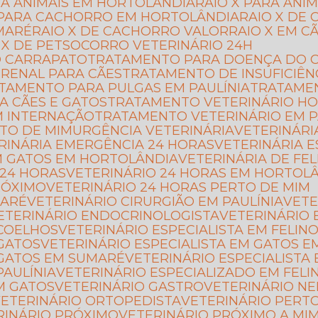
ARA ANIMAIS EM HORTOLÂNDIA
RAIO X PARA ANI
X PARA CACHORRO EM HORTOLÂNDIA
RAIO X D
MARÉ
RAIO X DE CACHORRO VALOR
RAIO X EM C
O X DE PET
SOCORRO VETERINÁRIO 24H
O CARRAPATO
TRATAMENTO PARA DOENÇA DO C
 RENAL PARA CÃES
TRATAMENTO DE INSUFICIÊN
ATAMENTO PARA PULGAS EM PAULÍNIA
TRATAME
A CÃES E GATOS
TRATAMENTO VETERINÁRIO HO
M INTERNAÇÃO
TRATAMENTO VETERINÁRIO EM P
RTO DE MIM
URGÊNCIA VETERINÁRIA
VETERINÁRI
ERINÁRIA EMERGÊNCIA 24 HORAS
VETERINÁRIA 
EM GATOS EM HORTOLÂNDIA
VETERINÁRIA DE FE
 24 HORAS
VETERINÁRIO 24 HORAS EM HORTOL
RÓXIMO
VETERINÁRIO 24 HORAS PERTO DE MIM
MARÉ
VETERINÁRIO CIRURGIÃO EM PAULÍNIA
VET
VETERINÁRIO ENDOCRINOLOGISTA
VETERINÁRIO 
 COELHOS
VETERINÁRIO ESPECIALISTA EM FELIN
 GATOS
VETERINÁRIO ESPECIALISTA EM GATOS 
M GATOS EM SUMARÉ
VETERINÁRIO ESPECIALISTA
PAULÍNIA
VETERINÁRIO ESPECIALIZADO EM FELI
EM GATOS
VETERINÁRIO GASTRO
VETERINÁRIO N
VETERINÁRIO ORTOPEDISTA
VETERINÁRIO PERT
ERINÁRIO PRÓXIMO
VETERINÁRIO PRÓXIMO A MI