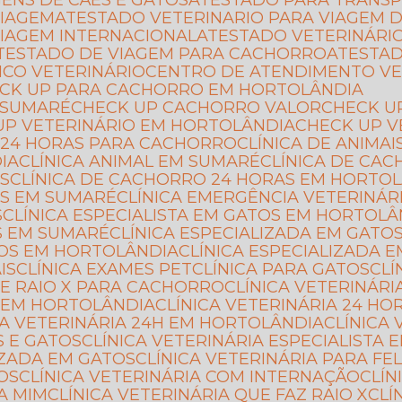
GENS DE CÃES E GATOS
ATESTADO PARA TRANSP
VIAGEM
ATESTADO VETERINARIO PARA VIAGEM D
VIAGEM INTERNACIONAL
ATESTADO VETERINÁRI
ATESTADO DE VIAGEM PARA CACHORRO
ATESTA
ICO VETERINÁRIO
CENTRO DE ATENDIMENTO VE
ECK UP PARA CACHORRO EM HORTOLÂNDIA
 SUMARÉ
CHECK UP CACHORRO VALOR
CHECK U
 UP VETERINÁRIO EM HORTOLÂNDIA
CHECK UP 
CA 24 HORAS PARA CACHORRO
CLÍNICA DE ANIMAI
IA
CLÍNICA ANIMAL EM SUMARÉ
CLÍNICA DE CA
AS
CLÍNICA DE CACHORRO 24 HORAS EM HORTO
AS EM SUMARÉ
CLÍNICA EMERGÊNCIA VETERINÁR
S
CLÍNICA ESPECIALISTA EM GATOS EM HORTOLÂ
OS EM SUMARÉ
CLÍNICA ESPECIALIZADA EM GATO
ATOS EM HORTOLÂNDIA
CLÍNICA ESPECIALIZADA
IS
CLÍNICA EXAMES PET
CLÍNICA PARA GATOS
CL
 DE RAIO X PARA CACHORRO
CLÍNICA VETERINÁR
S EM HORTOLÂNDIA
CLÍNICA VETERINÁRIA 24 H
ICA VETERINÁRIA 24H EM HORTOLÂNDIA
CLÍNIC
S E GATOS
CLÍNICA VETERINÁRIA ESPECIALISTA 
LIZADA EM GATOS
CLÍNICA VETERINÁRIA PARA FE
TOS
CLÍNICA VETERINÁRIA COM INTERNAÇÃO
CLÍ
 A MIM
CLÍNICA VETERINÁRIA QUE FAZ RAIO X
CL